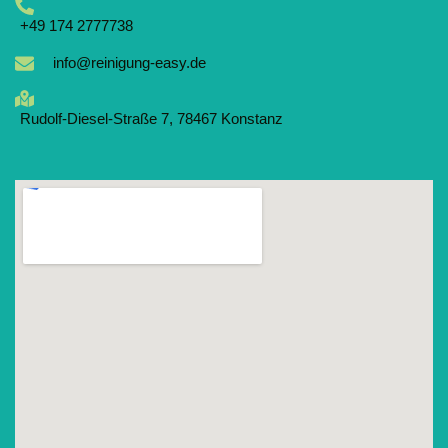
‪+49 174 2777738
info@reinigung-easy.de
Rudolf-Diesel-Straße 7, 78467 Konstanz